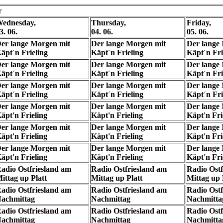
r
ednesday,
Thursday,
Friday,
3. 06.
04. 06.
05. 06.
er lange Morgen mit
Der lange Morgen mit
Der lange
äpt´n Frieling
Käpt´n Frieling
Käpt´n Fri
er lange Morgen mit
Der lange Morgen mit
Der lange
äpt´n Frieling
Käpt´n Frieling
Käpt´n Fri
er lange Morgen mit
Der lange Morgen mit
Der lange
äpt´n Frieling
Käpt´n Frieling
Käpt´n Fri
er lange Morgen mit
Der lange Morgen mit
Der lange
äpt'n Frieling
Käpt'n Frieling
Käpt'n Fri
er lange Morgen mit
Der lange Morgen mit
Der lange
äpt'n Frieling
Käpt'n Frieling
Käpt'n Fri
er lange Morgen mit
Der lange Morgen mit
Der lange
äpt'n Frieling
Käpt'n Frieling
Käpt'n Fri
adio Ostfriesland am
Radio Ostfriesland am
Radio Ostf
ittag up Platt
Mittag up Platt
Mittag up 
adio Ostfriesland am
Radio Ostfriesland am
Radio Ostf
achmittag
Nachmittag
Nachmitta
adio Ostfriesland am
Radio Ostfriesland am
Radio Ostf
achmittag
Nachmittag
Nachmitta