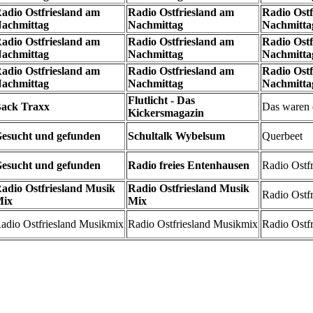
adio Ostfriesland am
Radio Ostfriesland am
Radio Ostf
achmittag
Nachmittag
Nachmitta
adio Ostfriesland am
Radio Ostfriesland am
Radio Ostf
achmittag
Nachmittag
Nachmitta
adio Ostfriesland am
Radio Ostfriesland am
Radio Ostf
achmittag
Nachmittag
Nachmitta
Flutlicht - Das
ack Traxx
Das waren d
Kickersmagazin
esucht und gefunden
Schultalk Wybelsum
Querbeet
esucht und gefunden
Radio freies Entenhausen
Radio Ostf
adio Ostfriesland Musik
Radio Ostfriesland Musik
Radio Ostf
ix
Mix
adio Ostfriesland Musikmix
Radio Ostfriesland Musikmix
Radio Ostf