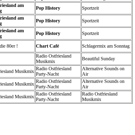
riesland am
Pop History
Sportzeit
g
riesland am
Pop History
Sportzeit
g
riesland am
Pop History
Sportzeit
g
ie 80er !
Chart Café
Schlagermix am Sonntag
Radio Ostfriesland
Beautiful Sunday
Musikmix
Radio Ostfriesland
Alternative Sounds on
riesland Musikmix
Party-Nacht
Air
Radio Ostfriesland
Alternative Sounds on
riesland Musikmix
Party-Nacht
Air
Radio Ostfriesland
Radio Ostfriesland
riesland Musikmix
Party-Nacht
Musikmix