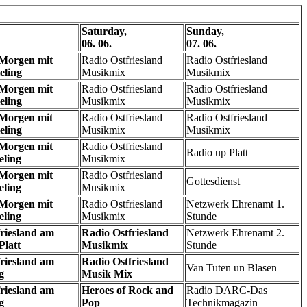
Saturday,
Sunday,
06. 06.
07. 06.
 Morgen mit
Radio Ostfriesland
Radio Ostfriesland
eling
Musikmix
Musikmix
 Morgen mit
Radio Ostfriesland
Radio Ostfriesland
eling
Musikmix
Musikmix
 Morgen mit
Radio Ostfriesland
Radio Ostfriesland
eling
Musikmix
Musikmix
 Morgen mit
Radio Ostfriesland
Radio up Platt
eling
Musikmix
 Morgen mit
Radio Ostfriesland
Gottesdienst
eling
Musikmix
 Morgen mit
Radio Ostfriesland
Netzwerk Ehrenamt 1.
eling
Musikmix
Stunde
riesland am
Radio Ostfriesland
Netzwerk Ehrenamt 2.
Platt
Musikmix
Stunde
riesland am
Radio Ostfriesland
Van Tuten un Blasen
g
Musik Mix
riesland am
Heroes of Rock and
Radio DARC-Das
g
Pop
Technikmagazin