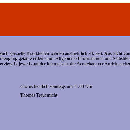
ch spezielle Krankheiten werden ausfuehrlich erklaert. Aus Sicht von 
orbeugung getan werden kann. Allgemeine Informationen und Statisti
erview ist jeweils auf der Internetseite der Aerztekammer Aurich na
4-woechentlich sonntags um 11:00 Uhr
Thomas Trauernicht